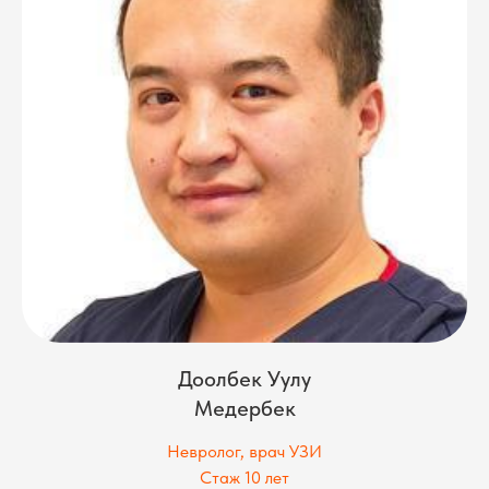
Доолбек Уулу
Медербек
Невролог, врач УЗИ
Стаж 10 лет