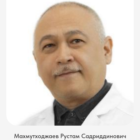
Махмутходжаев Рустам Садриддинович