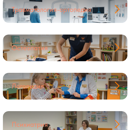
Травматология-ортопедия
Остеопатия
Логопедия
Психиатрия